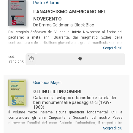
Autori:
Pietro Adamo
Titolo:
L'ANARCHISMO AMERICANO NEL
NOVECENTO
Da Emma Goldman ai Black Bloc
Sommario:
Dal crogiolo
bohémien
del Village di inizio Novecento al fiorire del
pacifismo a metà anni Quaranta, dai magmatici
Sixties
della
controcultura e della ribellione giovanile alle grandi manifestazioni no-
global di fine secolo, dai Black Bloc di Seattle (1999) sino a Occupy
Scopri di più
Wall Street (2011), il volume ricostruisce la storia dell’anarchismo
cod.
negli Stati Uniti, che i libertari americani hanno presentato come
1792.235
l’espressione più aderente e fedele allo spirito della nazione.
Autori:
Gianluca Majeli
Titolo:
GLI INUTILI INGOMBRI
Catania tra sviluppo urbanistico e tutela dei
beni monumentali e paesaggistici (1939-
1968)
Sommario:
Il volume mette insieme alcune questioni fondamentali utili a
comprendere gli anni Cinquanta e Sessanta del nostro Paese
attraverso l’analisi del caso Catania: l’urbanistica, il rapporto tra
pubblico e privato, la tutela paesaggistica e monumentale, il ruolo delle
Scopri di più