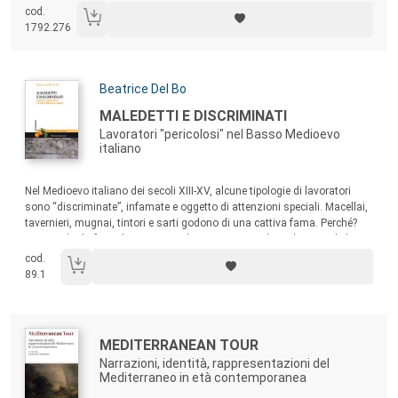
classi dirigenti, le burocrazie tecniche, il rapporto tra centro e periferia.
cod.
Il caso Catania rappresenta l’esempio di un Paese privo di norme
1792.276
adeguate all’entità dei processi in atto, in cui le leggi di tutela del
patrimonio storico-artistico, monumentale e paesaggistico si
rivelarono strumenti inadeguati a fronteggiare processi d’inurbamento
imponenti e rapidissimi.
Autori:
Beatrice Del Bo
Titolo:
MALEDETTI E DISCRIMINATI
Lavoratori "pericolosi" nel Basso Medioevo
italiano
Sommario:
Nel Medioevo italiano dei secoli XIII-XV, alcune tipologie di lavoratori
sono “discriminate”, infamate e oggetto di attenzioni speciali. Macellai,
tavernieri, mugnai, tintori e sarti godono di una cattiva fama. Perché?
Muovendo da fonti di vario tipo – letterarie, cronachistiche, giuridiche,
giudiziarie, notarili e iconografiche –, questo libro vuole fornire nuove
cod.
risposte rispetto alla storiografia che si è occupata di questo tema.
89.1
Autori:
Titolo:
MEDITERRANEAN TOUR
Narrazioni, identità, rappresentazioni del
Mediterraneo in età contemporanea