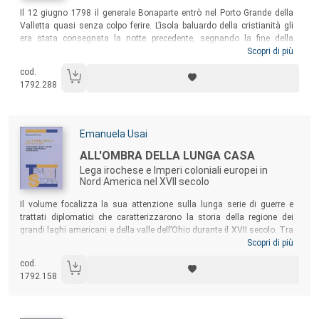
Sommario:
Il 12 giugno 1798 il generale Bonaparte entrò nel Porto Grande della
Valletta quasi senza colpo ferire. L’isola baluardo della cristianità gli
era stata consegnata la notte precedente, segnando la fine della
sovranità sull’arcipelago maltese dei cavalieri dell’Ordine di San
Scopri di più
Giovanni. Attraverso il vaglio della più recente storiografia italiana e
cod.
internazionale e lo studio di una documentazione in parte inedita, il
1792.288
volume analizza le molteplici cause che hanno portato alla consegna
di Malta alla Repubblica francese e rivolge anche a un pubblico di non
specialisti una ricognizione sintetica, ma criticamente orientata, della
storia giovannita al suo crepuscolo.
Autori:
Emanuela Usai
Titolo:
ALL'OMBRA DELLA LUNGA CASA
Lega irochese e Imperi coloniali europei in
Nord America nel XVII secolo
Sommario:
Il volume focalizza la sua attenzione sulla lunga serie di guerre e
trattati diplomatici che caratterizzarono la storia della regione dei
grandi laghi americani e della valle dell’Ohio durante il XVII secolo. Tra
i protagonisti di questo intenso periodo vi fu senz’altro la Lega delle
Scopri di più
Cinque Nazioni irochesi, creazione politica e culturale tipicamente
cod.
nativa, che portò avanti una guerra espansionistica ai danni dei vicini
1792.158
nativi che può essere identificata quale elemento fondamentale delle
dinamiche storiche di quel periodo.