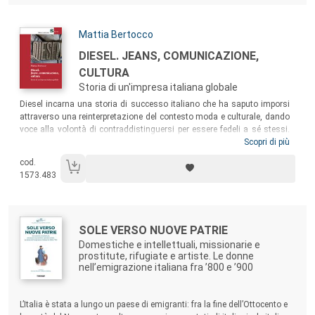
Autori:
Mattia Bertocco
Titolo:
DIESEL. JEANS, COMUNICAZIONE,
CULTURA
Storia di un'impresa italiana globale
Sommario:
Diesel incarna una storia di successo italiano che ha saputo imporsi
attraverso una reinterpretazione del contesto moda e culturale, dando
voce alla volontà di contraddistinguersi per essere fedeli a sé stessi.
Con uno storytelling che ha saputo conquistare il vasto pubblico,
Scopri di più
Diesel ha aperto la strada a una nuova metodologia comunicativa.
cod.
Attraverso gli archivi aziendali e una ricognizione della storia
1573.483
dell’azienda, il testo ricostruisce il rapporto del denim con il pubblico
giovanile nelle varie decadi e l’evoluzione della comunicazione che ne
ha determinato il successo.
Autori:
Titolo:
SOLE VERSO NUOVE PATRIE
Domestiche e intellettuali, missionarie e
prostitute, rifugiate e artiste. Le donne
nell’emigrazione italiana fra ’800 e ’900
Sommario:
L’Italia è stata a lungo un paese di emigranti: fra la fine dell’Ottocento e