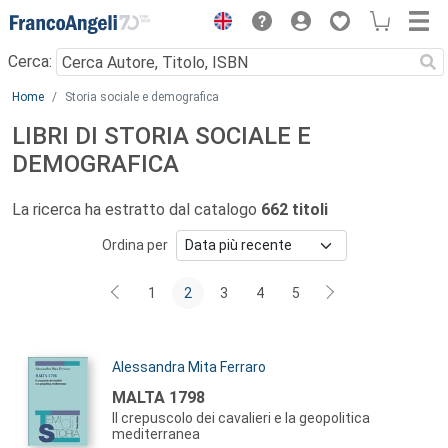
Menu
Cerca:
Main content
Home
Storia sociale e demografica
LIBRI DI STORIA SOCIALE E
DEMOGRAFICA
La ricerca ha estratto dal catalogo
662 titoli
Ordina per
1
2
3
4
5
Autori:
Alessandra Mita Ferraro
Titolo:
MALTA 1798
Il crepuscolo dei cavalieri e la geopolitica
mediterranea