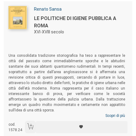
Una fama che non rende ragione della ben più complessa dimensione
culturale, umana e civile evidenziata in questo libro.
Autori:
Renato Sansa
Titolo:
LE POLITICHE DI IGIENE PUBBLICA A
ROMA
XVI-XVIII secolo
Sommario:
Una consolidata tradizione storiografica ha teso a rappresentare le
città del passato come irrimediabilmente sporche e le abitudini
sanitarie dei suoi abitanti quantomeno rudimentali. In tempi recenti,
soprattutto a partire dall’area anglosassone si è affermata una
revisione critica di questi presupposti, cercando di portare in luce,
attraverso lo studio diretto delle fonti, le pratiche di igiene urbana nelle
città dell’età moderna. Roma rappresenta per il caso italiano un
interessante banco di prova, per verificare come le società
affrontassero la questione della pulizia urbana. Dalla trattazione
emerge un quadro molto movimentato e certamente non appiattito
sull’idea di una città sporca.
Scopri di più
cod.
1578.24