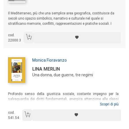
Sommario:
Il Mediterraneo, più che una semplice area geografica, costituisce da
secoli uno spazio simbolico, narrativo e culturale nel quale si
stratificano memorie, conflitti, rappresentazioni e pratiche sociali. I
contributi qui raccolti condividono l’idea che i luoghi mediterranei non
siano semplicemente dati, ma costantemente costruiti e ricostruiti
cod.
attraverso racconti, immagini, pratiche turistiche e dispositivi mediali.
22000.3
Autori:
Monica Fioravanzo
Titolo:
LINA MERLIN
Una donna, due guerre, tre regimi
Sommario:
Profondo senso della giustizia sociale, costante impegno per la
salvaguardia dei diritti fondamentali, energica attenzione alle classi
subalterne e assidua azione a tutela di donne e fanciulli, individuati
Scopri di più
come la parte più debole della società italiana del Novecento. Sono le
cod.
caratteristiche della sfaccettata personalità di Lina Merlin, che esercitò
541.54
un ruolo cruciale nella rinascita dell’Italia stravolta dalla seconda
guerra mondiale.