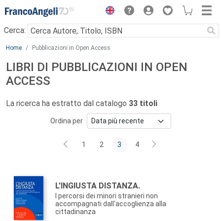
Menu
Cerca:
Main content
Home
Pubblicazioni in Open Access
LIBRI DI PUBBLICAZIONI IN OPEN
ACCESS
La ricerca ha estratto dal catalogo
33 titoli
Ordina per
1
2
3
4
Autori:
Titolo:
L'INGIUSTA DISTANZA.
I percorsi dei minori stranieri non
accompagnati dall'accoglienza alla
cittadinanza