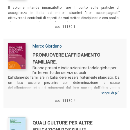
Sommario:
Il volume intende innanzitutto fare il punto sulle pratiche di
accoglienza in Italia dei minori stranieri “non accompagnati”
attraverso i contributi di esperti da vari settori disciplinari e con analisi
che mettono a confronto realtà locali con l’intero territorio italiano e
cod. 11130.1
con le pratiche di un Paese vicino, la Spagna.
Autori:
Marco Giordano
Titolo:
PROMUOVERE L'AFFIDAMENTO
FAMILIARE.
Buone prassi e indicazioni metodologiche per
l’intervento dei servizi sociali
Sommario:
L’affidamento familiare in Italia deve essere fortemente rilanciato. Da
un lato occorre prevenire con determinazione le cause
dell’allontanamento dei minorenni dal loro nucleo, dall’altro vanno
investite significative energie nella promozione dell’affidamento e della
Scopri di più
solidarietà familiare. Il testo, a partire dall’analisi delle buone prassi
cod. 11130.4
poste in essere da dieci Centri Affidi "di eccellenza", propone un
percorso di riflessione teorico-pratica volto a suggerire agli operatori
sociali numerose indicazioni metodologiche utili a qualificare le
iniziative e le prassi attuate dai servizi nella promozione
Autori:
Titolo:
QUALI CULTURE PER ALTRE
dell’affidamento e della solidarietà familiare.
EDUCAZIONI POSSIBILI?