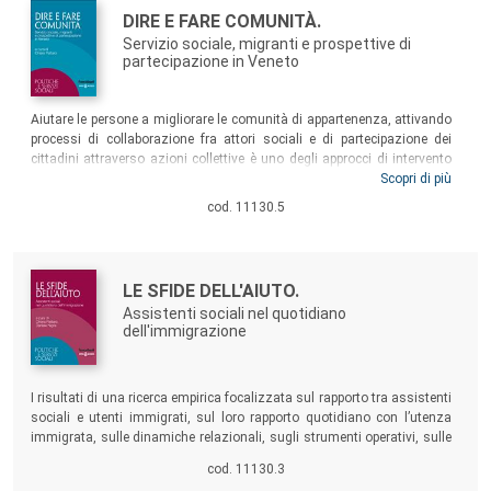
Autori:
Titolo:
DIRE E FARE COMUNITÀ.
Servizio sociale, migranti e prospettive di
partecipazione in Veneto
Sommario:
Aiutare le persone a migliorare le comunità di appartenenza, attivando
processi di collaborazione fra attori sociali e di partecipazione dei
cittadini attraverso azioni collettive è uno degli approcci di intervento
del lavoro sociale. Il volume, dopo aver illustrato il quadro normativo e
Scopri di più
applicativo di riferimento per il servizio sociale, offre una lettura teorica
cod. 11130.5
di questo metodo di intervento e presenta alcune esperienze di ricerca
condotte nel territorio veneto.
Autori:
Titolo:
LE SFIDE DELL'AIUTO.
Assistenti sociali nel quotidiano
dell'immigrazione
Sommario:
I risultati di una ricerca empirica focalizzata sul rapporto tra assistenti
sociali e utenti immigrati, sul loro rapporto quotidiano con l’utenza
immigrata, sulle dinamiche relazionali, sugli strumenti operativi, sulle
fatiche legate al ruolo professionale, sul bisogno di formazione e sulle
cod. 11130.3
sfide cui il servizio sociale è chiamato a rispondere.