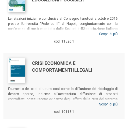
Sommario:
Le relazioni iniziali e conclusive al Convegno tenutosi a ottobre 2016
presso l’Università “Federico II” di Napoli, congiuntamente con la
conferenza di metà mandato dalle Sezioni dell’Associazione Italiana
di Sociologia “Processi e Istituzioni Culturali” e “Sociologia
Scopri di più
dell’Educazione”; una serie di riflessioni proprio sull’intreccio tra culture
cod. 11520.1
dell’educazione ed educazione alle culture altre, tematiche riguardanti
in particolare i giovani e la loro formazione.
Autori:
Titolo:
CRISI ECONOMICA E
COMPORTAMENTI ILLEGALI
Sommario:
L’aumento dei casi di usura così come la diffusione del riciclaggio di
denaro sporco, insieme all’accresciuta diffusione di prodotti
contraffatti costituiscono evidenze degli effetti della crisi del sistema
socioeconomico. L’ipotesi sulla quale ha lavorato il gruppo di ricerca di
Scopri di più
Ca’ Foscari è che il comportamento illegale vada analizzato in una
cod. 10113.1
prospettiva multifattoriale, evidenziando come legalità e illegalità
presentino sfaccettature e interdipendenze che non possono essere
semplicemente ricondotte alle categorie morali del bene e del male.