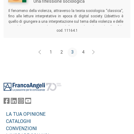
Una riflessione sociologica
Sommario:
Il fenomeno della violenza, attraverso la teoria sociologica “classica”,
fino alle letture interpretative in epoca di digital society. L’obiettivo è
quello di giungere a una interpretazione sul tema della violenza e delle
possibili connessioni che vanno dalla società tradizionale alle sfide
cod. 11164.1
proposte dalla società contemporanea.
1
2
3
4
Footer
LA TUA OPINIONE
CATALOGHI
CONVENZIONI