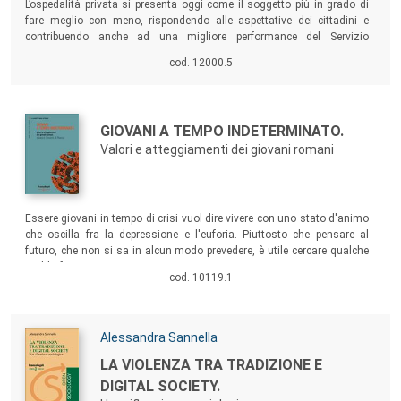
L’ospedalità privata si presenta oggi come il soggetto più in grado di
fare meglio con meno, rispondendo alle aspettative dei cittadini e
contribuendo anche ad una migliore performance del Servizio
sanitario. Il racconto della sua evoluzione è il racconto di come è
cod. 12000.5
cambiato il rapporto degli italiani con la salute e la sanità e, più
ancora, di come è auspicabile diventerà la sanità del futuro.
Autori:
Titolo:
GIOVANI A TEMPO INDETERMINATO.
Valori e atteggiamenti dei giovani romani
Sommario:
Essere giovani in tempo di crisi vuol dire vivere con uno stato d'animo
che oscilla fra la depressione e l'euforia. Piuttosto che pensare al
futuro, che non si sa in alcun modo prevedere, è utile cercare qualche
soddisfazione in un eterno tempo presente. Sono vite sospese,
cod. 10119.1
invisibili, perdute, rinviate, ridimensionate: quelle di una gioventù a
tempo indeterminato.
Autori:
Alessandra Sannella
Titolo:
LA VIOLENZA TRA TRADIZIONE E
DIGITAL SOCIETY.