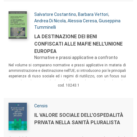
Autori:
Salvatore Costantino
,
Barbara Vettori
,
Andrea Di Nicola
,
Alessia Ceresa
,
Giuseppina
Tumminelli
Titolo:
LA DESTINAZIONE DEI BENI
CONFISCATI ALLE MAFIE NELL'UNIONE
EUROPEA
Normative e prassi applicative a confronto
Sommario:
Nel volume si comparano normative e prassi applicative in materia di
amministrazione e destinazione nell’UE; si introducono poi le principali
esperienze di riuso sociale ed i regimi di riutilizzo, con un focus sui
casi italiano (riuso sociale diretto) e francese (riuso sociale indiretto).
cod. 10243.1
Autori:
Censis
Titolo:
IL VALORE SOCIALE DELL'OSPEDALITÀ
PRIVATA NELLA SANITÀ PLURALISTA
Sommario: