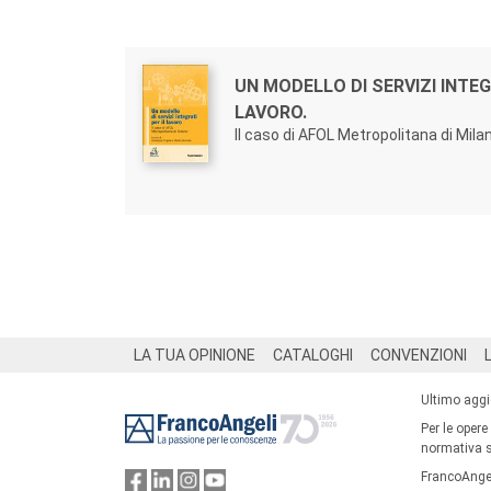
Autori:
Titolo:
UN MODELLO DI SERVIZI INTEG
LAVORO.
Il caso di AFOL Metropolitana di Mila
Footer
LA TUA OPINIONE
CATALOGHI
CONVENZIONI
Ultimo agg
Per le opere
normativa su
FrancoAngel