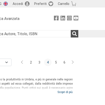
G
Accedi
Preferiti
Carrello
ca Avanzata
2
3
4
5
6
o la produttività in Umbria, e più in generale nelle regioni
 aspetti ad essa collegati, dalla redditività delle imprese
a popolazione. Punti critici sui quali è necessario agire
se imprese sia delle agenzie e istituzioni pubbliche di
Scopri di più