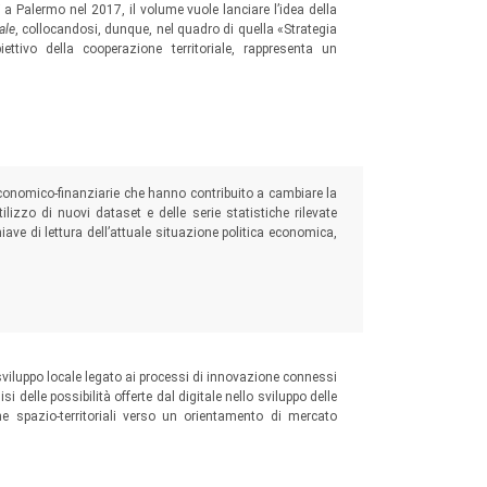
a Palermo nel 2017, il volume vuole lanciare l’idea della
ale
, collocandosi, dunque, nel quadro di quella «Strategia
ettivo della cooperazione territoriale, rappresenta un
cidentale
 economico-finanziarie che hanno contribuito a cambiare la
lizzo di nuovi dataset e delle serie statistiche rilevate
 chiave di lettura dell’attuale situazione politica economica,
talia.
o sviluppo locale legato ai processi di innovazione connessi
si delle possibilità offerte dal digitale nello sviluppo delle
he spazio-territoriali verso un orientamento di mercato
.