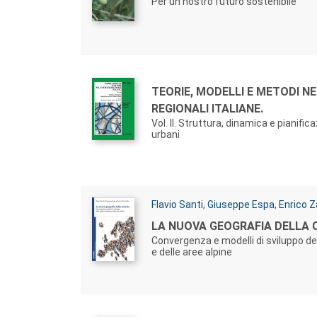
Per un nostro futuro sostenibile
Autori:
Titolo:
TEORIE, MODELLI E METODI N
REGIONALI ITALIANE.
Vol. II. Struttura, dinamica e pianific
urbani
Autori:
Flavio Santi
,
Giuseppe Espa
,
Enrico Z
Titolo:
LA NUOVA GEOGRAFIA DELLA 
Convergenza e modelli di sviluppo de
e delle aree alpine