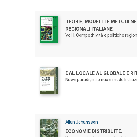
Autori:
Titolo:
TEORIE, MODELLI E METODI N
REGIONALI ITALIANE.
Vol. I. Competitività e politiche region
Autori:
Titolo:
DAL LOCALE AL GLOBALE E R
Nuovi paradigmi e nuovi modelli di az
Autori:
Allan Johansson
Titolo:
ECONOMIE DISTRIBUITE.