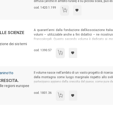
diffusa (anche in ambito rurale) e su piccola scala, può 
Codice libro:
cod. 1420.1.199
Economie distribuite.
Sommario:
A quarant’anni dalla fondazione dell’Associazione Itali
ELLE SCIENZE
volumi – utilizzabile anche a fini didattici – ne ricostru
FrancoAngeli. Questo secondo volume è dedicato ai
mod
azione dei sistemi
pianificazione urbana
. Non esaustivi dell’intera produzion
regionali, i lavori testimoniano l’importanza che la multidi
Codice libro:
cod. 1390.57
Teorie, modelli e metodi nelle scienze reg
sviluppare strumenti concettuali di interpretazione della d
Sommario:
aninotto
Il volume nasce nell’ambito di un vasto progetto di ricerca
della montagna come luogo marginale rispetto allo svilup
CRESCITA.
partecipano appieno della crescita del paese, come pure dell
lle regioni europee
è di leggere lo sviluppo regionale nel decennio 2003-2012 
di benessere delle regioni europee.
Codice libro:
cod. 1801.36
La nuova geografia della crescita.