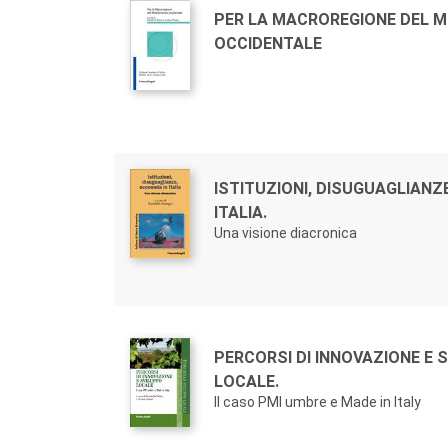
Autori:
Titolo:
PER LA MACROREGIONE DEL 
OCCIDENTALE
Autori:
Titolo:
ISTITUZIONI, DISUGUAGLIANZ
ITALIA.
Una visione diacronica
Autori:
Titolo:
PERCORSI DI INNOVAZIONE E 
LOCALE.
Il caso PMI umbre e Made in Italy