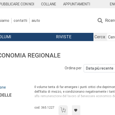
EN
PUBBLICARE CON NOI
COLLANE
APPUNTAMENTI
Ricer
 siamo
contatti
aiuto
OLUMI
RIVISTE
Cerca:
 ECONOMIA REGIONALE
Ordina per
Sommario:
rone
Il volume tenta di far emergere i punti critici che deprimon
dell’Italia di mezzo, e condizionano negativamente i tanti
 DELLE
alla remunerazione del lavoro al benessere economico dell
attraverso politiche adeguate, da parte sia delle stes
promozione dello sviluppo.
Codice libro:
cod. 365.1227
Produttività e redditività delle imprese.