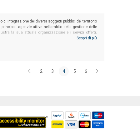
o di integrazione dei diversi soggetti pubblici del territorio
rincipali agenzie attive nell’ambito della gestione delle
llustra la sua attuale organizzazione e i servizi offerti,
tempo e di innovarli, per essere al passo con i costanti
Scopri di più
oro.
2
3
4
5
6
Á