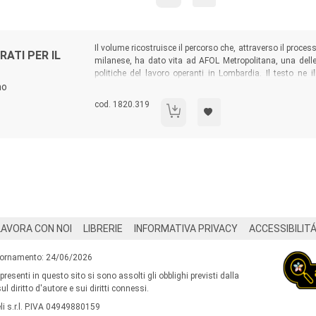
Sommario:
Il volume ricostruisce il percorso che, attraverso il process
RATI PER IL
milanese, ha dato vita ad AFOL Metropolitana, una delle p
politiche del lavoro operanti in Lombardia. Il testo ne i
no
evidenziando la costante capacità di diversificarli nel 
mutamenti delle realtà in cui AFOL Metropolitana opera.
Codice libro:
cod. 1820.319
Un modello di servizi integrati per il lav
LAVORA CON NOI
LIBRERIE
INFORMATIVA PRIVACY
ACCESSIBILIT
iornamento: 24/06/2026
 presenti in questo sito si sono assolti gli obblighi previsti dalla
l diritto d'autore e sui diritti connessi.
i s.r.l. P.IVA 04949880159