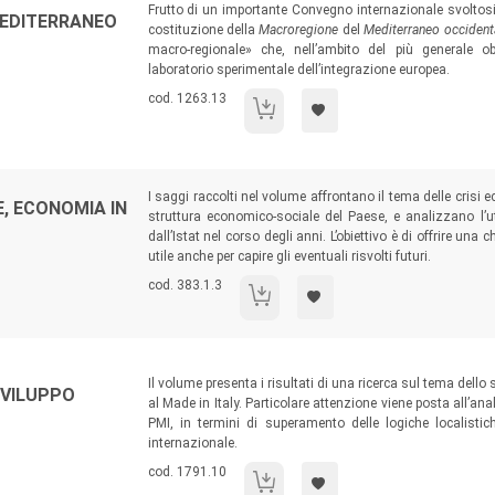
Sommario:
Frutto di un importante Convegno internazionale svoltosi 
MEDITERRANEO
costituzione della
Macroregione
del
Mediterraneo occident
macro-regionale» che, nell’ambito del più generale obi
laboratorio sperimentale dell’integrazione europea.
Codice libro:
cod. 1263.13
Per la Macroregione del Mediterraneo oc
Sommario:
I saggi raccolti nel volume affrontano il tema delle crisi
E, ECONOMIA IN
struttura economico-sociale del Paese, e analizzano l’uti
dall’Istat nel corso degli anni. L’obiettivo è di offrire una
utile anche per capire gli eventuali risvolti futuri.
Codice libro:
cod. 383.1.3
Istituzioni, disuguaglianze, economia in I
Sommario:
Il volume presenta i risultati di una ricerca sul tema dell
SVILUPPO
al Made in Italy. Particolare attenzione viene posta all’anali
PMI, in termini di superamento delle logiche localistic
internazionale.
Codice libro:
cod. 1791.10
Percorsi di innovazione e sviluppo locale