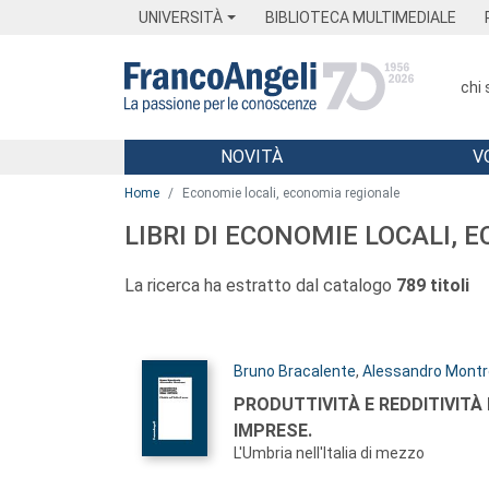
Menu
Main content
Footer
Menu
UNIVERSITÀ
BIBLIOTECA MULTIMEDIALE
chi
NOVITÀ
V
Main content
Home
Economie locali, economia regionale
LIBRI DI ECONOMIE LOCALI,
La ricerca ha estratto dal catalogo
789 titoli
Autori:
Bruno Bracalente
,
Alessandro Mont
Titolo:
PRODUTTIVITÀ E REDDITIVITÀ
IMPRESE.
L'Umbria nell'Italia di mezzo