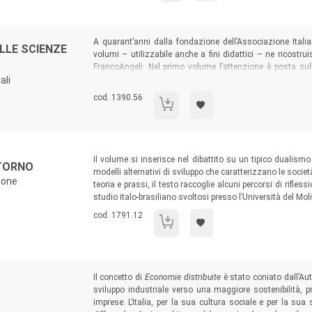
Sommario:
A quarant’anni dalla fondazione dell’Associazione Itali
ELLE SCIENZE
volumi – utilizzabile anche a fini didattici – ne ricostru
FrancoAngeli. Nel primo volume l’attenzione è posta su
ali
sull’analisi delle politiche regionali
. Non esaustivi dell’in
scienziati regionali, i lavori riescono a cogliere la pecu
Codice libro:
cod. 1390.56
Teorie, modelli e metodi nelle scienze reg
territorio.
Sommario:
Il volume si inserisce nel dibattito su un tipico dualismo
ITORNO
modelli alternativi di sviluppo che caratterizzano le soci
ione
teoria e prassi, il testo raccoglie alcuni percorsi di rifles
studio italo-brasiliano svoltosi presso l’Università del Mol
Codice libro:
cod. 1791.12
Dal locale al globale e ritorno
Sommario:
Il concetto di
Economie distribuite
è stato coniato dall’Aut
sviluppo industriale verso una maggiore sostenibilità,
imprese. L’Italia, per la sua cultura sociale e per la sua