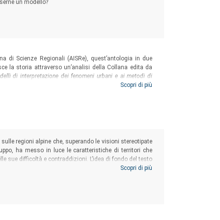
esserne un modello?
ana di Scienze Regionali (AISRe), quest’antologia in due
isce la storia attraverso un’analisi della Collana edita da
elli di interpretazione dei fenomeni urbani e ai metodi di
e di idee e temi trattati in quest’ambito dagli scienziati
Scopri di più
sciplinarietà ha giocato all’interno dell’Associazione nello
ionali italiane.
inamica dei sistemi urbani.
 sulle regioni alpine che, superando le visioni stereotipate
po, ha messo in luce le caratteristiche di territori che
e sue difficoltà e contraddizioni. L’idea di fondo del testo
alla luce dei modelli di convergenza/divergenza dei livelli
Scopri di più