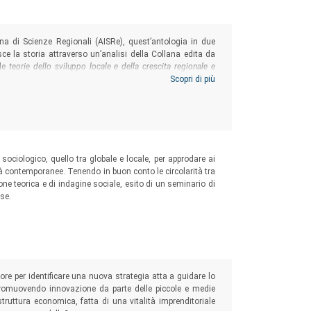
ana di Scienze Regionali (AISRe), quest’antologia in due
isce la storia attraverso un’analisi della Collana edita da
lle
teorie dello sviluppo locale e della crescita regionale e
tera produzione di idee sviluppate in quest’ambito dagli
Scopri di più
liarità dell’AISRe nel trattare il concetto di spazio come
ionali italiane.
 sociologico, quello tra globale e locale, per approdare ai
età contemporanee. Tenendo in buon conto le circolarità tra
sione teorica e di indagine sociale, esito di un seminario di
ise.
ore per identificare una nuova strategia atta a guidare lo
 promuovendo innovazione da parte delle piccole e medie
 struttura economica, fatta di una vitalità imprenditoriale