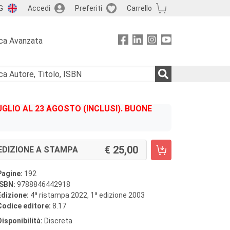
G
Accedi
Preferiti
Carrello
ca Avanzata
GLIO AL 23 AGOSTO (INCLUSI). BUONE
25,00
EDIZIONE A STAMPA
Pagine:
192
ISBN:
9788846442918
a
a
Edizione:
4
ristampa 2022, 1
edizione 2003
Codice editore:
8.17
Disponibilità:
Discreta