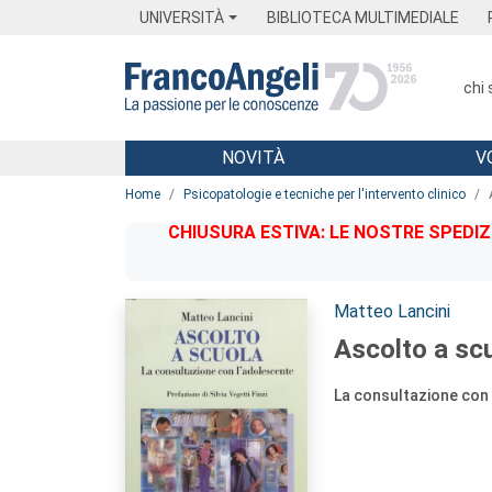
Menu
Main content
Footer
Menu
UNIVERSITÀ
BIBLIOTECA MULTIMEDIALE
chi
NOVITÀ
V
Main content
Home
Psicopatologie e tecniche per l'intervento clinico
CHIUSURA ESTIVA: LE NOSTRE SPEDIZ
Autori:
Matteo Lancini
Ascolto a sc
La consultazione con