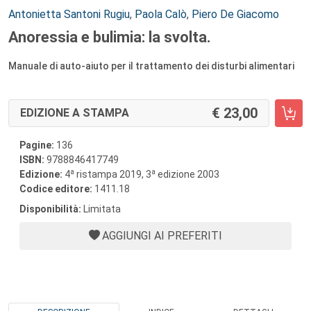
Autori:
Antonietta Santoni Rugiu
,
Paola Calò
,
Piero De Giacomo
Anoressia e bulimia: la svolta.
Manuale di auto-aiuto per il trattamento dei disturbi alimentari
23,00
EDIZIONE A STAMPA
Pagine:
136
ISBN:
9788846417749
a
a
Edizione:
4
ristampa 2019, 3
edizione 2003
Codice editore:
1411.18
Disponibilità:
Limitata
AGGIUNGI AI PREFERITI