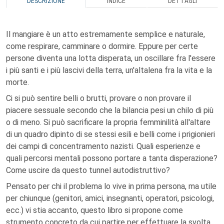
DESCRIZIONE
INDICE
DETTAGLI
Il mangiare è un atto estremamente semplice e naturale,
come respirare, camminare o dormire. Eppure per certe
persone diventa una lotta disperata, un oscillare fra l'essere
i più santi e i più lascivi della terra, un'altalena fra la vita e la
morte.
Ci si può sentire belli o brutti, provare o non provare il
piacere sessuale secondo che la bilancia pesi un chilo di più
o di meno. Si può sacrificare la propria femminilità all'altare
di un quadro dipinto di se stessi esili e belli come i prigionieri
dei campi di concentramento nazisti. Quali esperienze e
quali percorsi mentali possono portare a tanta disperazione?
Come uscire da questo tunnel autodistruttivo?
Pensato per chi il problema lo vive in prima persona, ma utile
per chiunque (genitori, amici, insegnanti, operatori, psicologi,
ecc.) vi stia accanto, questo libro si propone come
strumento concreto da cui partire per effettuare la svolta,