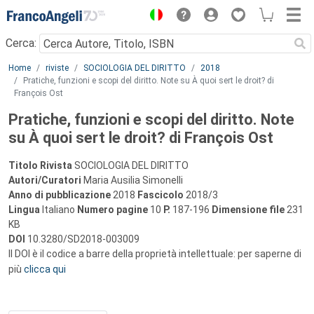
Menu
Cerca:
Main content
Home
riviste
SOCIOLOGIA DEL DIRITTO
2018
Pratiche, funzioni e scopi del diritto. Note su À quoi sert le droit? di
François Ost
Pratiche, funzioni e scopi del diritto. Note
su À quoi sert le droit? di François Ost
Titolo Rivista
SOCIOLOGIA DEL DIRITTO
Autori/Curatori
Maria Ausilia Simonelli
Anno di pubblicazione
2018
Fascicolo
2018/3
Lingua
Italiano
Numero pagine
10
P.
187-196
Dimensione file
231
KB
DOI
10.3280/SD2018-003009
Il DOI è il codice a barre della proprietà intellettuale: per saperne di
più
clicca qui