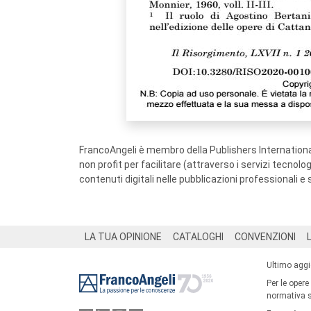
FrancoAngeli è membro della Publishers International
non profit per facilitare (attraverso i servizi tecnol
contenuti digitali nelle pubblicazioni professionali e 
Footer
LA TUA OPINIONE
CATALOGHI
CONVENZIONI
Ultimo agg
Per le opere
normativa su