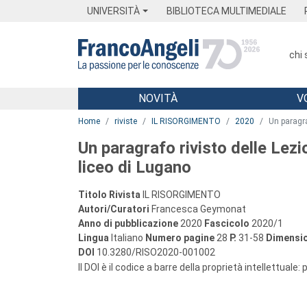
Menu
Main content
Footer
Menu
UNIVERSITÀ
BIBLIOTECA MULTIMEDIALE
chi
NOVITÀ
V
Main content
Home
riviste
IL RISORGIMENTO
2020
Un paragra
Un paragrafo rivisto delle Lezio
liceo di Lugano
Titolo Rivista
IL RISORGIMENTO
Autori/Curatori
Francesca Geymonat
Anno di pubblicazione
2020
Fascicolo
2020/1
Lingua
Italiano
Numero pagine
28
P.
31-58
Dimensio
DOI
10.3280/RISO2020-001002
Il DOI è il codice a barre della proprietà intellettuale: