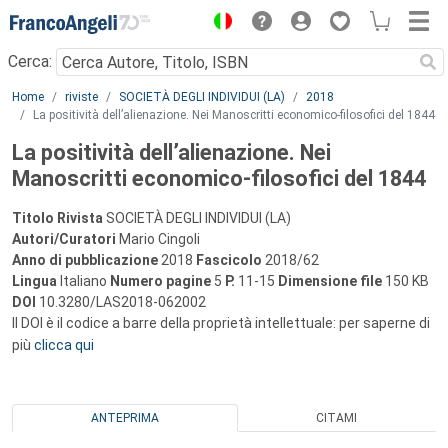
Menu
Cerca:
Main content
Home
riviste
SOCIETÀ DEGLI INDIVIDUI (LA)
2018
La positività dell’alienazione. Nei Manoscritti economico-filosofici del 1844
La positività dell’alienazione. Nei
Manoscritti economico-filosofici del 1844
Titolo Rivista
SOCIETÀ DEGLI INDIVIDUI (LA)
Autori/Curatori
Mario Cingoli
Anno di pubblicazione
2018
Fascicolo
2018/62
Lingua
Italiano
Numero pagine
5
P.
11-15
Dimensione file
150 KB
DOI
10.3280/LAS2018-062002
Il DOI è il codice a barre della proprietà intellettuale: per saperne di
più
clicca qui
ANTEPRIMA
CITAMI