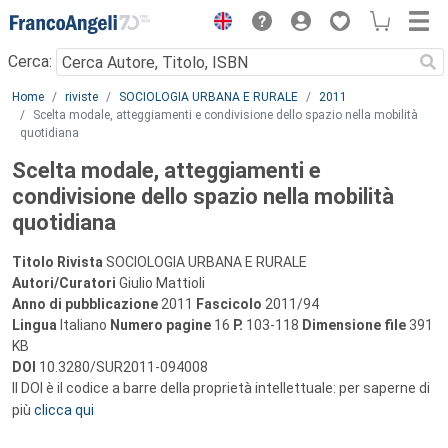
Menu
Cerca:
Main content
Home
riviste
SOCIOLOGIA URBANA E RURALE
2011
Scelta modale, atteggiamenti e condivisione dello spazio nella mobilità
quotidiana
Scelta modale, atteggiamenti e
condivisione dello spazio nella mobilità
quotidiana
Titolo Rivista
SOCIOLOGIA URBANA E RURALE
Autori/Curatori
Giulio Mattioli
Anno di pubblicazione
2011
Fascicolo
2011/94
Lingua
Italiano
Numero pagine
16
P.
103-118
Dimensione file
391
KB
DOI
10.3280/SUR2011-094008
Il DOI è il codice a barre della proprietà intellettuale: per saperne di
più
clicca qui