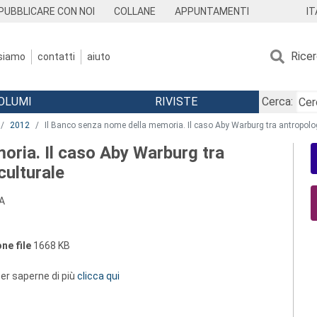
IT
PUBBLICARE CON NOI
COLLANE
APPUNTAMENTI
Rice
 siamo
contatti
aiuto
OLUMI
RIVISTE
Cerca:
2012
Il Banco senza nome della memoria. Il caso Aby Warburg tra antropolog
oria. Il caso Aby Warburg tra
culturale
A
ne file
1668 KB
 per saperne di più
clicca qui