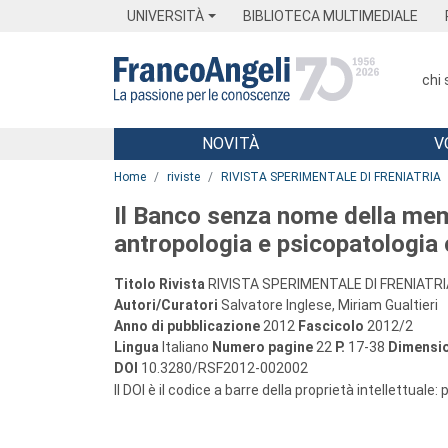
Menu
Main content
Footer
Menu
UNIVERSITÀ
BIBLIOTECA MULTIMEDIALE
chi
NOVITÀ
V
Main content
Home
riviste
RIVISTA SPERIMENTALE DI FRENIATRIA
Il Banco senza nome della mem
antropologia e psicopatologia 
Titolo Rivista
RIVISTA SPERIMENTALE DI FRENIATRI
Autori/Curatori
Salvatore Inglese, Miriam Gualtieri
Anno di pubblicazione
2012
Fascicolo
2012/2
Lingua
Italiano
Numero pagine
22
P.
17-38
Dimensio
DOI
10.3280/RSF2012-002002
Il DOI è il codice a barre della proprietà intellettuale: