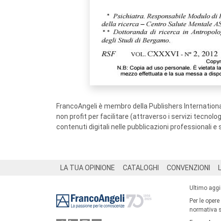
FrancoAngeli è membro della Publishers International
non profit per facilitare (attraverso i servizi tecnol
contenuti digitali nelle pubblicazioni professionali e 
Footer
LA TUA OPINIONE
CATALOGHI
CONVENZIONI
Ultimo agg
Per le opere
normativa su