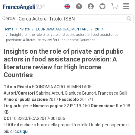
Menu
Cerca:
Main content
Home
riviste
ECONOMIA AGRO-ALIMENTARE
2017
Insights on the role of private and public actors in food assistance
provision: A literature review for High Income Countries
Insights on the role of private and public
actors in food assistance provision: A
literature review for High Income
Countries
Titolo Rivista
ECONOMIA AGRO-ALIMENTARE
Autori/Curatori
Sabrina Arcuri, Gianluca Brunori, Francesca Galli
Anno di pubblicazione
2017
Fascicolo
2017/1
Lingua
Inglese
Numero pagine
32
P.
119-150
Dimensione file
198
KB
DOI
10.3280/ECAG2017-001006
Il DOI è il codice a barre della proprietà intellettuale: per saperne di
più
clicca qui