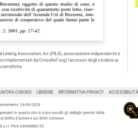
 Linking Association, Inc (PILA), associazione indipendente e
ogici implementati da CrossRef.org) l’accesso degli studiosi ai
scientifiche.
LAVORA CON NOI
LIBRERIE
INFORMATIVA PRIVACY
ACCESSIBILIT
iornamento: 24/06/2026
 presenti in questo sito si sono assolti gli obblighi previsti dalla
l diritto d'autore e sui diritti connessi.
i s.r.l. P.IVA 04949880159