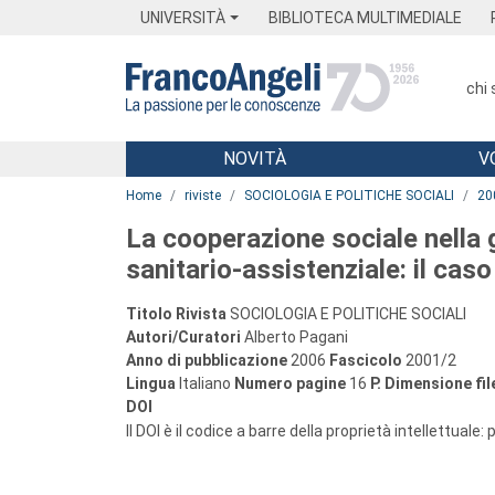
Menu
Main content
Footer
Menu
UNIVERSITÀ
BIBLIOTECA MULTIMEDIALE
chi
NOVITÀ
V
Main content
Home
riviste
SOCIOLOGIA E POLITICHE SOCIALI
20
La cooperazione sociale nella g
sanitario-assistenziale: il ca
Titolo Rivista
SOCIOLOGIA E POLITICHE SOCIALI
Autori/Curatori
Alberto Pagani
Anno di pubblicazione
2006
Fascicolo
2001/2
Lingua
Italiano
Numero pagine
16
P.
Dimensione fil
DOI
Il DOI è il codice a barre della proprietà intellettuale: