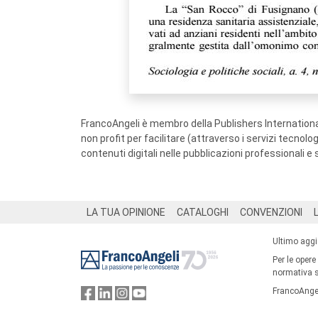
FrancoAngeli è membro della Publishers International
non profit per facilitare (attraverso i servizi tecnol
contenuti digitali nelle pubblicazioni professionali e 
Footer
LA TUA OPINIONE
CATALOGHI
CONVENZIONI
Ultimo agg
Per le opere
normativa su
FrancoAngel