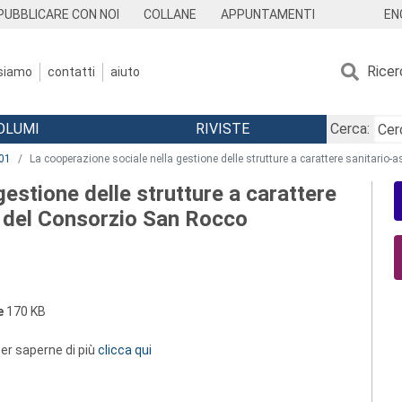
EN
PUBBLICARE CON NOI
COLLANE
APPUNTAMENTI
Ricer
 siamo
contatti
aiuto
OLUMI
RIVISTE
Cerca:
01
La cooperazione sociale nella gestione delle strutture a carattere sanitario-
estione delle strutture a carattere
so del Consorzio San Rocco
e
170 KB
 per saperne di più
clicca qui