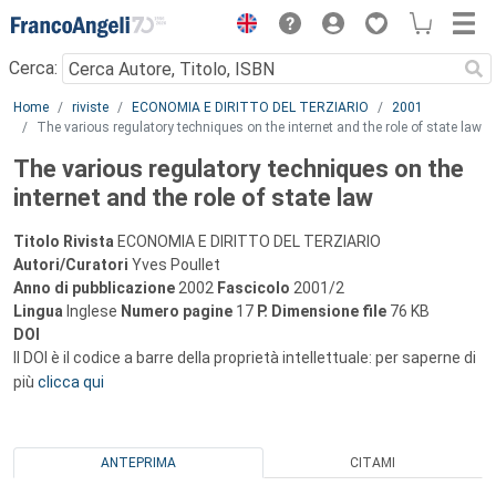
Menu
Cerca:
Main content
Home
riviste
ECONOMIA E DIRITTO DEL TERZIARIO
2001
The various regulatory techniques on the internet and the role of state law
The various regulatory techniques on the
internet and the role of state law
Titolo Rivista
ECONOMIA E DIRITTO DEL TERZIARIO
Autori/Curatori
Yves Poullet
Anno di pubblicazione
2002
Fascicolo
2001/2
Lingua
Inglese
Numero pagine
17
P.
Dimensione file
76 KB
DOI
Il DOI è il codice a barre della proprietà intellettuale: per saperne di
più
clicca qui
ANTEPRIMA
CITAMI