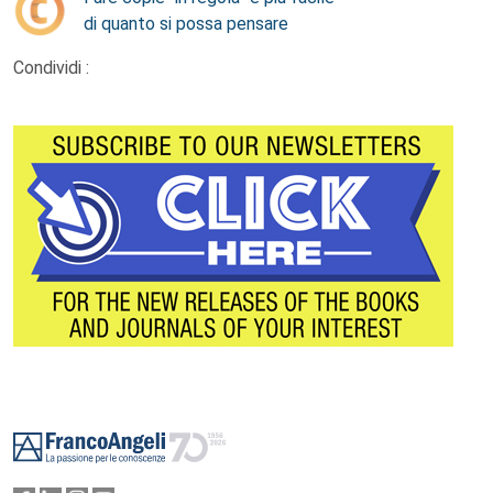
di quanto si possa pensare
Condividi :
Footer