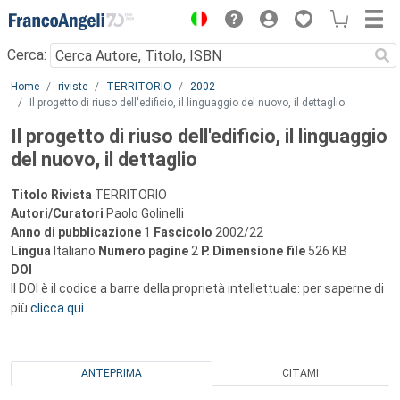
Menu
Cerca:
Main content
Home
riviste
TERRITORIO
2002
Il progetto di riuso dell'edificio, il linguaggio del nuovo, il dettaglio
Il progetto di riuso dell'edificio, il linguaggio
del nuovo, il dettaglio
Titolo Rivista
TERRITORIO
Autori/Curatori
Paolo Golinelli
Anno di pubblicazione
1
Fascicolo
2002/22
Lingua
Italiano
Numero pagine
2
P.
Dimensione file
526 KB
DOI
Il DOI è il codice a barre della proprietà intellettuale: per saperne di
più
clicca qui
ANTEPRIMA
CITAMI