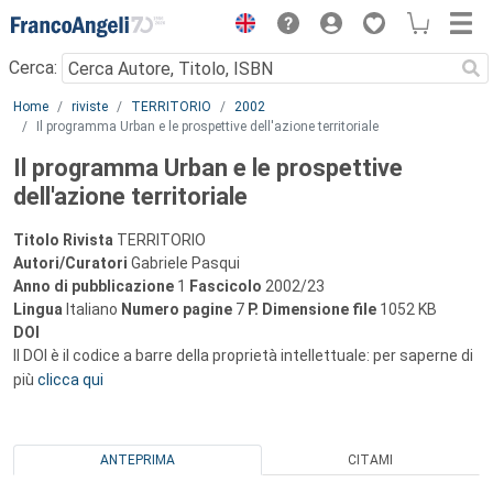
Menu
Cerca:
Main content
Home
riviste
TERRITORIO
2002
Il programma Urban e le prospettive dell'azione territoriale
Il programma Urban e le prospettive
dell'azione territoriale
Titolo Rivista
TERRITORIO
Autori/Curatori
Gabriele Pasqui
Anno di pubblicazione
1
Fascicolo
2002/23
Lingua
Italiano
Numero pagine
7
P.
Dimensione file
1052 KB
DOI
Il DOI è il codice a barre della proprietà intellettuale: per saperne di
più
clicca qui
ANTEPRIMA
CITAMI