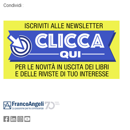
Condividi :
Footer