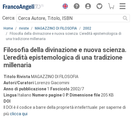
Menu
Cerca:
Main content
Home
riviste
MAGAZZINO DI FILOSOFIA
2002
Filosofia della divinazione e nuova scienza. L'eredità epistemologica di
una tradizione millenaria
Filosofia della divinazione e nuova scienza.
L'eredità epistemologica di una tradizione
millenaria
Titolo Rivista
MAGAZZINO DI FILOSOFIA
Autori/Curatori
Lorenzo Giacomini
Anno di pubblicazione
1
Fascicolo
2002/7
Lingua
Italiano
Numero pagine
0
P.
Dimensione file
205 KB
DOI
Il DOI è il codice a barre della proprietà intellettuale: per saperne di
più
clicca qui