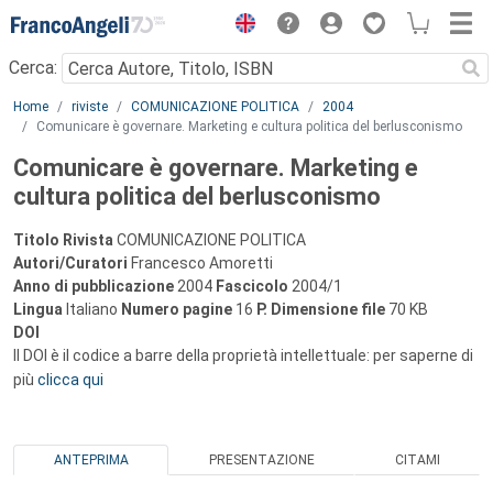
Menu
Cerca:
Main content
Home
riviste
COMUNICAZIONE POLITICA
2004
Comunicare è governare. Marketing e cultura politica del berlusconismo
Comunicare è governare. Marketing e
cultura politica del berlusconismo
Titolo Rivista
COMUNICAZIONE POLITICA
Autori/Curatori
Francesco Amoretti
Anno di pubblicazione
2004
Fascicolo
2004/1
Lingua
Italiano
Numero pagine
16
P.
Dimensione file
70 KB
DOI
Il DOI è il codice a barre della proprietà intellettuale: per saperne di
più
clicca qui
ANTEPRIMA
PRESENTAZIONE
CITAMI