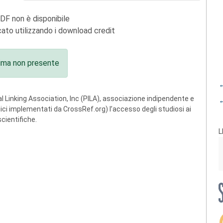
PDF non è disponibile
ato utilizzando i download credit
ima non presente
←
 Linking Association, Inc (PILA), associazione indipendente e
←
ogici implementati da CrossRef.org) l’accesso degli studiosi ai
scientifiche.
L