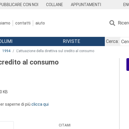
EN
PUBBLICARE CON NOI
COLLANE
APPUNTAMENTI
Ricer
 siamo
contatti
aiuto
OLUMI
RIVISTE
Cerca:
1994
L'attuazione della direttiva sul credito al consumo
l credito al consumo
0 KB
 per saperne di più
clicca qui
CITAMI