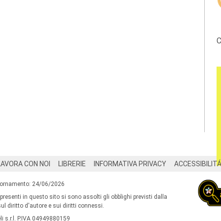
C
LAVORA CON NOI
LIBRERIE
INFORMATIVA PRIVACY
ACCESSIBILIT
iornamento: 24/06/2026
 presenti in questo sito si sono assolti gli obblighi previsti dalla
l diritto d'autore e sui diritti connessi.
i s.r.l. P.IVA 04949880159