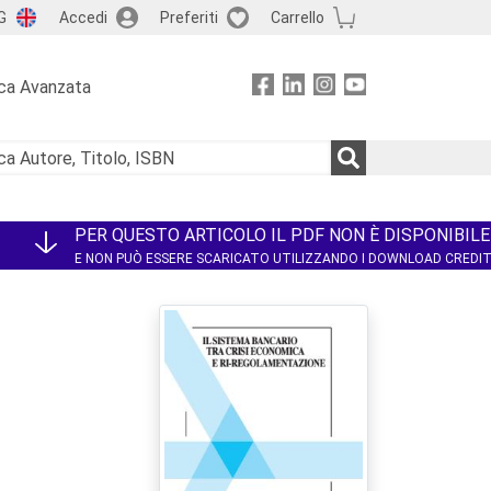
G
Accedi
Preferiti
Carrello
ca Avanzata
PER QUESTO ARTICOLO IL PDF NON È DISPONIBILE
E NON PUÒ ESSERE SCARICATO UTILIZZANDO I DOWNLOAD CREDI