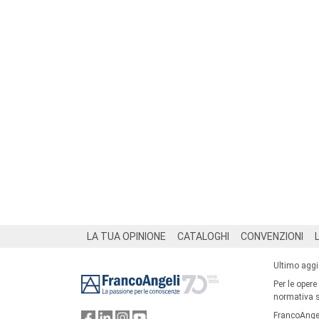
Footer
LA TUA OPINIONE
CATALOGHI
CONVENZIONI
Ultimo agg
Per le opere
normativa su
FrancoAngel