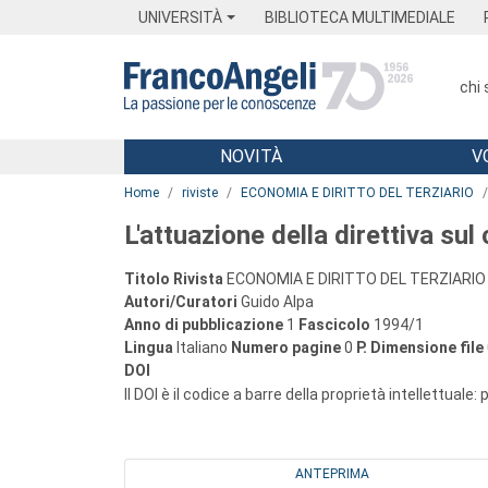
Menu
Main content
Footer
Menu
UNIVERSITÀ
BIBLIOTECA MULTIMEDIALE
chi
NOVITÀ
V
Main content
Home
riviste
ECONOMIA E DIRITTO DEL TERZIARIO
L'attuazione della direttiva su
Titolo Rivista
ECONOMIA E DIRITTO DEL TERZIARIO
Autori/Curatori
Guido Alpa
Anno di pubblicazione
1
Fascicolo
1994/1
Lingua
Italiano
Numero pagine
0
P.
Dimensione file
DOI
Il DOI è il codice a barre della proprietà intellettuale:
ANTEPRIMA