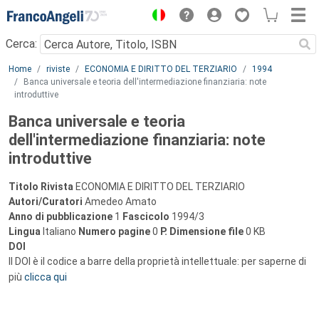
Menu
Cerca:
Main content
Home
riviste
ECONOMIA E DIRITTO DEL TERZIARIO
1994
Banca universale e teoria dell'intermediazione finanziaria: note
introduttive
Banca universale e teoria
dell'intermediazione finanziaria: note
introduttive
Titolo Rivista
ECONOMIA E DIRITTO DEL TERZIARIO
Autori/Curatori
Amedeo Amato
Anno di pubblicazione
1
Fascicolo
1994/3
Lingua
Italiano
Numero pagine
0
P.
Dimensione file
0 KB
DOI
Il DOI è il codice a barre della proprietà intellettuale: per saperne di
più
clicca qui