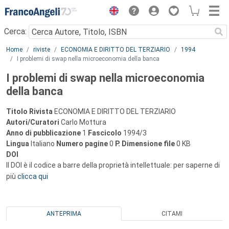
Menu
Cerca:
Main content
Home
riviste
ECONOMIA E DIRITTO DEL TERZIARIO
1994
I problemi di swap nella microeconomia della banca
I problemi di swap nella microeconomia
della banca
Titolo Rivista
ECONOMIA E DIRITTO DEL TERZIARIO
Autori/Curatori
Carlo Mottura
Anno di pubblicazione
1
Fascicolo
1994/3
Lingua
Italiano
Numero pagine
0
P.
Dimensione file
0 KB
DOI
Il DOI è il codice a barre della proprietà intellettuale: per saperne di
più
clicca qui
ANTEPRIMA
CITAMI