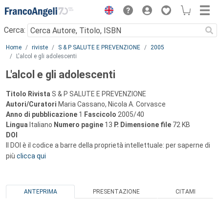
Menu
Cerca:
Main content
Home
riviste
S & P SALUTE E PREVENZIONE
2005
L'alcol e gli adolescenti
L'alcol e gli adolescenti
Titolo Rivista
S & P SALUTE E PREVENZIONE
Autori/Curatori
Maria Cassano, Nicola A. Corvasce
Anno di pubblicazione
1
Fascicolo
2005/40
Lingua
Italiano
Numero pagine
13
P.
Dimensione file
72 KB
DOI
Il DOI è il codice a barre della proprietà intellettuale: per saperne di
più
clicca qui
ANTEPRIMA
PRESENTAZIONE
CITAMI