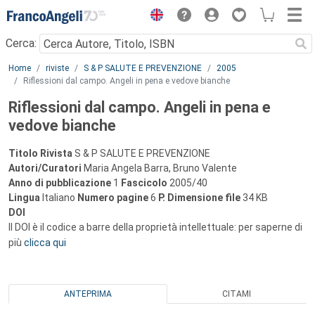
Menu
Cerca:
Main content
Home
riviste
S & P SALUTE E PREVENZIONE
2005
Riflessioni dal campo. Angeli in pena e vedove bianche
Riflessioni dal campo. Angeli in pena e
vedove bianche
Titolo Rivista
S & P SALUTE E PREVENZIONE
Autori/Curatori
Maria Angela Barra, Bruno Valente
Anno di pubblicazione
1
Fascicolo
2005/40
Lingua
Italiano
Numero pagine
6
P.
Dimensione file
34 KB
DOI
Il DOI è il codice a barre della proprietà intellettuale: per saperne di
più
clicca qui
ANTEPRIMA
CITAMI