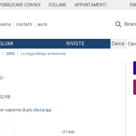
EN
PUBBLICARE CON NOI
COLLANE
APPUNTAMENTI
Ricer
 siamo
contatti
aiuto
OLUMI
RIVISTE
Cerca:
2005
La legge-delega ambientale
LI
32 KB
 per saperne di più
clicca qui
CITAMI