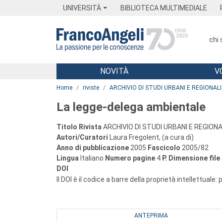
Menu
Main content
Footer
Menu
UNIVERSITÀ
BIBLIOTECA MULTIMEDIALE
chi
NOVITÀ
V
Main content
Home
riviste
ARCHIVIO DI STUDI URBANI E REGIONALI
La legge-delega ambientale
Titolo Rivista
ARCHIVIO DI STUDI URBANI E REGIONA
Autori/Curatori
Laura Fregolent, (a cura di)
Anno di pubblicazione
2005
Fascicolo
2005/82
Lingua
Italiano
Numero pagine
4
P.
Dimensione file
DOI
Il DOI è il codice a barre della proprietà intellettuale:
ANTEPRIMA