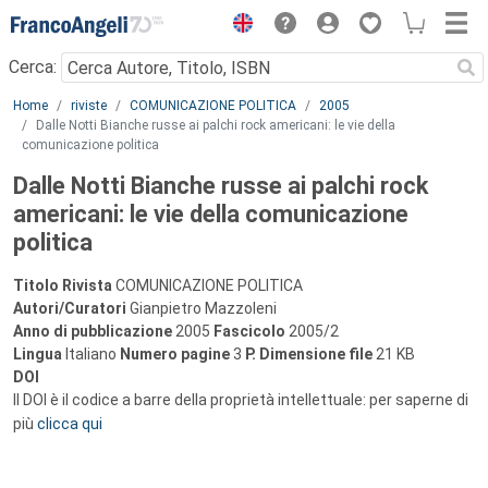
Menu
Cerca:
Main content
Home
riviste
COMUNICAZIONE POLITICA
2005
Dalle Notti Bianche russe ai palchi rock americani: le vie della
comunicazione politica
Dalle Notti Bianche russe ai palchi rock
americani: le vie della comunicazione
politica
Titolo Rivista
COMUNICAZIONE POLITICA
Autori/Curatori
Gianpietro Mazzoleni
Anno di pubblicazione
2005
Fascicolo
2005/2
Lingua
Italiano
Numero pagine
3
P.
Dimensione file
21 KB
DOI
Il DOI è il codice a barre della proprietà intellettuale: per saperne di
più
clicca qui