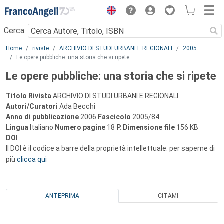
Menu
Cerca:
Main content
Home
riviste
ARCHIVIO DI STUDI URBANI E REGIONALI
2005
Le opere pubbliche: una storia che si ripete
Le opere pubbliche: una storia che si ripete
Titolo Rivista
ARCHIVIO DI STUDI URBANI E REGIONALI
Autori/Curatori
Ada Becchi
Anno di pubblicazione
2006
Fascicolo
2005/84
Lingua
Italiano
Numero pagine
18
P.
Dimensione file
156 KB
DOI
Il DOI è il codice a barre della proprietà intellettuale: per saperne di
più
clicca qui
ANTEPRIMA
CITAMI