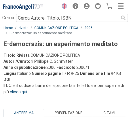
Menu
Cerca:
Main content
Home
riviste
COMUNICAZIONE POLITICA
2006
E-democrazia: un esperimento meditato
E-democrazia: un esperimento meditato
Titolo Rivista
COMUNICAZIONE POLITICA
Autori/Curatori
Philippe C. Schmitter
Anno di pubblicazione
2006
Fascicolo
2006/1
Lingua
Italiano
Numero pagine
17
P.
9-25
Dimensione file
94 KB
DOI
Il DOI è il codice a barre della proprietà intellettuale: per saperne di
più
clicca qui
ANTEPRIMA
PRESENTAZIONE
CITAMI