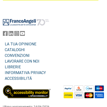
Footer
LA TUA OPINIONE
CATALOGHI
CONVENZIONI
LAVORARE CON NOI
LIBRERIE
INFORMATIVA PRIVACY
ACCESSIBILITÁ
Ultimo aggiornamento: 24/06/2026