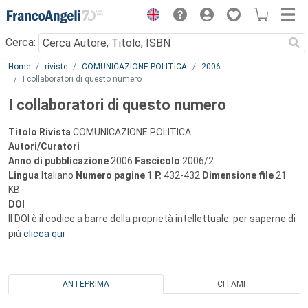
Menu
Cerca:
Main content
Home
riviste
COMUNICAZIONE POLITICA
2006
I collaboratori di questo numero
I collaboratori di questo numero
Titolo Rivista
COMUNICAZIONE POLITICA
Autori/Curatori
Anno di pubblicazione
2006
Fascicolo
2006/2
Lingua
Italiano
Numero pagine
1
P.
432-432
Dimensione file
21
KB
DOI
Il DOI è il codice a barre della proprietà intellettuale: per saperne di
più
clicca qui
ANTEPRIMA
CITAMI