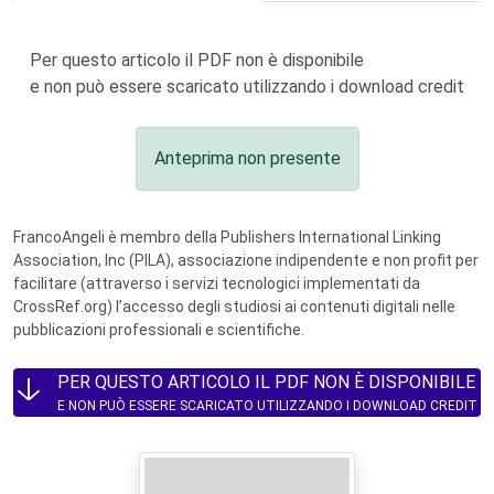
Per questo articolo il PDF non è disponibile
e non può essere scaricato utilizzando i download credit
Anteprima non presente
FrancoAngeli è membro della Publishers International Linking
Association, Inc (PILA), associazione indipendente e non profit per
facilitare (attraverso i servizi tecnologici implementati da
CrossRef.org) l’accesso degli studiosi ai contenuti digitali nelle
pubblicazioni professionali e scientifiche.
PER QUESTO ARTICOLO IL PDF NON È DISPONIBILE
E NON PUÒ ESSERE SCARICATO UTILIZZANDO I DOWNLOAD CREDIT