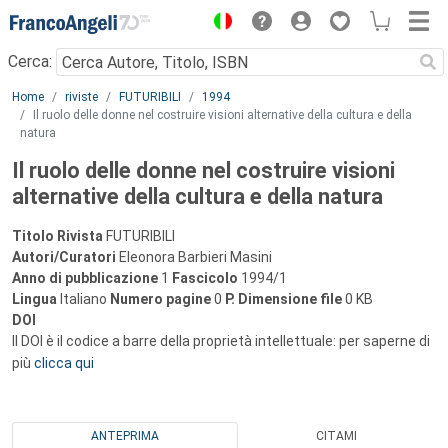
Menu
Cerca:
Main content
Home
riviste
FUTURIBILI
1994
Il ruolo delle donne nel costruire visioni alternative della cultura e della
natura
Il ruolo delle donne nel costruire visioni
alternative della cultura e della natura
Titolo Rivista
FUTURIBILI
Autori/Curatori
Eleonora Barbieri Masini
Anno di pubblicazione
1
Fascicolo
1994/1
Lingua
Italiano
Numero pagine
0
P.
Dimensione file
0 KB
DOI
Il DOI è il codice a barre della proprietà intellettuale: per saperne di
più
clicca qui
ANTEPRIMA
CITAMI