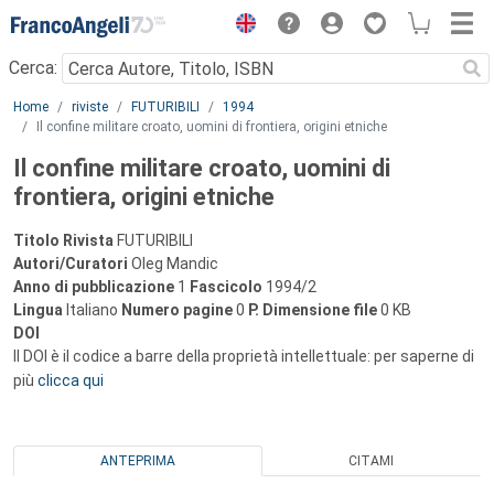
Menu
Cerca:
Main content
Home
riviste
FUTURIBILI
1994
Il confine militare croato, uomini di frontiera, origini etniche
Il confine militare croato, uomini di
frontiera, origini etniche
Titolo Rivista
FUTURIBILI
Autori/Curatori
Oleg Mandic
Anno di pubblicazione
1
Fascicolo
1994/2
Lingua
Italiano
Numero pagine
0
P.
Dimensione file
0 KB
DOI
Il DOI è il codice a barre della proprietà intellettuale: per saperne di
più
clicca qui
ANTEPRIMA
CITAMI