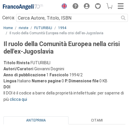
Menu
Cerca:
Main content
Home
riviste
FUTURIBILI
1994
Il ruolo della Comunità Europea nella crisi dell'ex-Jugoslavia
Il ruolo della Comunità Europea nella crisi
dell'ex-Jugoslavia
Titolo Rivista
FUTURIBILI
Autori/Curatori
Giovanni Dognini
Anno di pubblicazione
1
Fascicolo
1994/2
Lingua
Italiano
Numero pagine
0
P.
Dimensione file
0 KB
DOI
Il DOI è il codice a barre della proprietà intellettuale: per saperne di
più
clicca qui
ANTEPRIMA
CITAMI