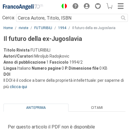
Menu
Cerca:
Main content
Home
riviste
FUTURIBILI
1994
Il futuro della ex-Jugoslavia
Il futuro della ex-Jugoslavia
Titolo Rivista
FUTURIBILI
Autori/Curatori
Miroljub Radojkovic
Anno di pubblicazione
1
Fascicolo
1994/2
Lingua
Italiano
Numero pagine
0
P.
Dimensione file
0 KB
DOI
Il DOI è il codice a barre della proprietà intellettuale: per saperne di
più
clicca qui
ANTEPRIMA
CITAMI
Per questo articolo il PDF non è disponibile