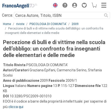
Menu
Cerca:
Main content
Home
riviste
PSICOLOGIA DI COMUNITA’
2009
Percezione di bulli e di vittime nella scuola dell’obbligo: un confronto fra
insegnanti delle elementari e delle medie
Percezione di bulli e di vittime nella scuola
dell’obbligo: un confronto fra insegnanti
delle elementari e delle medie
Titolo Rivista
PSICOLOGIA DI COMUNITA’
Autori/Curatori
Graziana Epifani, Carmencita Serino, Stefania
Scelsi
Anno di pubblicazione
2009
Fascicolo
2009/1
Lingua
Italiano
Numero pagine
13
P.
115-127
Dimensione file
122
KB
DOI
10.3280/PSC2009-001010
Il DOI è il codice a barre della proprietà intellettuale: per saperne di
più
clicca qui