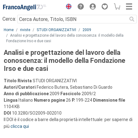
Menu
Cerca:
Main content
Home
riviste
STUDI ORGANIZZATIVI
2009
Analisi e progettazione del lavoro della conoscenza: il modello della
Fondazione Irso e due casi
Analisi e progettazione del lavoro della
conoscenza: il modello della Fondazione
Irso e due casi
Titolo Rivista
STUDI ORGANIZZATIVI
Autori/Curatori
Federico Butera, Sebastiano Di Guardo
Anno di pubblicazione
2009
Fascicolo
2009/2
Lingua
Italiano
Numero pagine
26
P.
199-224
Dimensione file
1104 KB
DOI
10.3280/SO2009-002010
Il DOI è il codice a barre della proprietà intellettuale: per saperne di
più
clicca qui