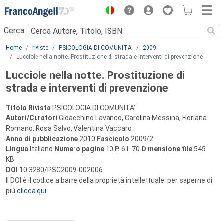
Menu
Cerca:
Main content
Home
riviste
PSICOLOGIA DI COMUNITA’
2009
Lucciole nella notte. Prostituzione di strada e interventi di prevenzione
Lucciole nella notte. Prostituzione di
strada e interventi di prevenzione
Titolo Rivista
PSICOLOGIA DI COMUNITA’
Autori/Curatori
Gioacchino Lavanco, Carolina Messina, Floriana
Romano, Rosa Salvo, Valentina Vaccaro
Anno di pubblicazione
2010
Fascicolo
2009/2
Lingua
Italiano
Numero pagine
10
P.
61-70
Dimensione file
545
KB
DOI
10.3280/PSC2009-002006
Il DOI è il codice a barre della proprietà intellettuale: per saperne di
più
clicca qui