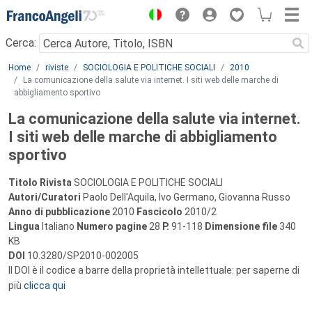
Menu
Cerca:
Main content
Home
riviste
SOCIOLOGIA E POLITICHE SOCIALI
2010
La comunicazione della salute via internet. I siti web delle marche di
abbigliamento sportivo
La comunicazione della salute via internet.
I siti web delle marche di abbigliamento
sportivo
Titolo Rivista
SOCIOLOGIA E POLITICHE SOCIALI
Autori/Curatori
Paolo Dell'Aquila, Ivo Germano, Giovanna Russo
Anno di pubblicazione
2010
Fascicolo
2010/2
Lingua
Italiano
Numero pagine
28
P.
91-118
Dimensione file
340
KB
DOI
10.3280/SP2010-002005
Il DOI è il codice a barre della proprietà intellettuale: per saperne di
più
clicca qui