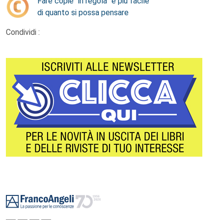
Fare copie “in regola” è più facile
di quanto si possa pensare
Condividi :
Footer