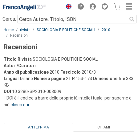
Menu
Cerca:
Main content
Home
riviste
SOCIOLOGIA E POLITICHE SOCIALI
2010
Recensioni
Recensioni
Titolo Rivista
SOCIOLOGIA E POLITICHE SOCIALI
Autori/Curatori
Anno di pubblicazione
2010
Fascicolo
2010/3
Lingua
Italiano
Numero pagine
21
P.
153-173
Dimensione file
333
KB
DOI
10.3280/SP2010-003009
Il DOI è il codice a barre della proprietà intellettuale: per saperne di
più
clicca qui
ANTEPRIMA
CITAMI