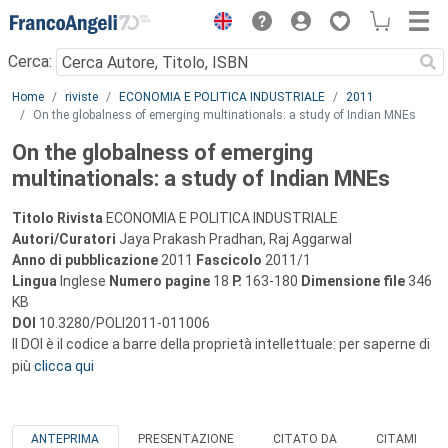
Menu
Cerca:
Main content
Home
riviste
ECONOMIA E POLITICA INDUSTRIALE
2011
On the globalness of emerging multinationals: a study of Indian MNEs
On the globalness of emerging
multinationals: a study of Indian MNEs
Titolo Rivista
ECONOMIA E POLITICA INDUSTRIALE
Autori/Curatori
Jaya Prakash Pradhan, Raj Aggarwal
Anno di pubblicazione
2011
Fascicolo
2011/1
Lingua
Inglese
Numero pagine
18
P.
163-180
Dimensione file
346
KB
DOI
10.3280/POLI2011-011006
Il DOI è il codice a barre della proprietà intellettuale: per saperne di
più
clicca qui
ANTEPRIMA
PRESENTAZIONE
CITATO DA
CITAMI