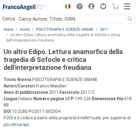
Menu
Cerca:
Main content
Home
riviste
PSICOTERAPIA E SCIENZE UMANE
2011
Un altro Edipo. Lettura anamorfica della tragedia di Sofocle e critica
dell'interpretazione freudiana
Un altro Edipo. Lettura anamorfica della
tragedia di Sofocle e critica
dell'interpretazione freudiana
Titolo Rivista
PSICOTERAPIA E SCIENZE UMANE
Autori/Curatori
Franco Maiullari
Anno di pubblicazione
2011
Fascicolo
2011/2
Lingua
Italiano
Numero pagine
28
P.
199-226
Dimensione file
618
KB
DOI
10.3280/PU2011-002004
Il DOI è il codice a barre della proprietà intellettuale: per saperne di
più
clicca qui