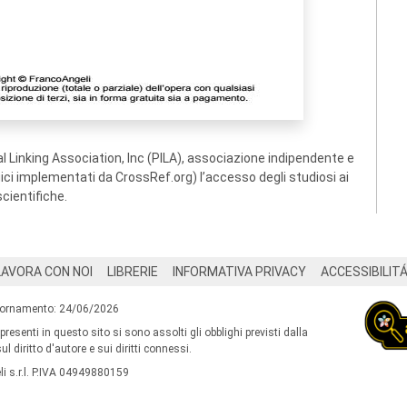
 Linking Association, Inc (PILA), associazione indipendente e
ogici implementati da CrossRef.org) l’accesso degli studiosi ai
scientifiche.
LAVORA CON NOI
LIBRERIE
INFORMATIVA PRIVACY
ACCESSIBILIT
iornamento: 24/06/2026
 presenti in questo sito si sono assolti gli obblighi previsti dalla
l diritto d'autore e sui diritti connessi.
i s.r.l. P.IVA 04949880159