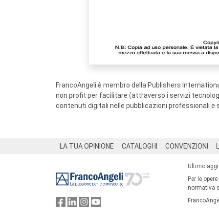
FrancoAngeli è membro della Publishers International
non profit per facilitare (attraverso i servizi tecnol
contenuti digitali nelle pubblicazioni professionali e 
Footer
LA TUA OPINIONE
CATALOGHI
CONVENZIONI
Ultimo agg
Per le opere
normativa su
FrancoAngel