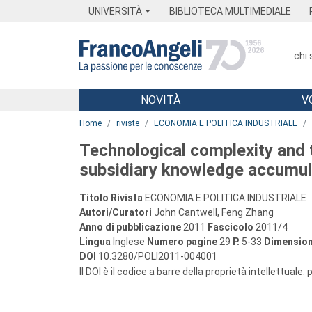
Menu
Main content
Footer
Menu
UNIVERSITÀ
BIBLIOTECA MULTIMEDIALE
chi
NOVITÀ
V
Main content
Home
riviste
ECONOMIA E POLITICA INDUSTRIALE
Technological complexity and 
subsidiary knowledge accumul
Titolo Rivista
ECONOMIA E POLITICA INDUSTRIALE
Autori/Curatori
John Cantwell, Feng Zhang
Anno di pubblicazione
2011
Fascicolo
2011/4
Lingua
Inglese
Numero pagine
29
P.
5-33
Dimension
DOI
10.3280/POLI2011-004001
Il DOI è il codice a barre della proprietà intellettuale: