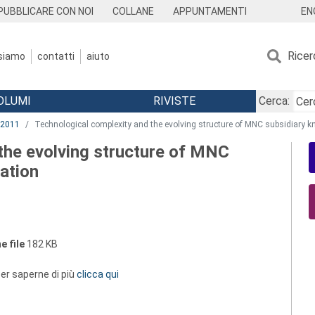
EN
PUBBLICARE CON NOI
COLLANE
APPUNTAMENTI
Ricer
 siamo
contatti
aiuto
OLUMI
RIVISTE
Cerca:
2011
Technological complexity and the evolving structure of MNC subsidiary 
the evolving structure of MNC
ation
e file
182 KB
 per saperne di più
clicca qui