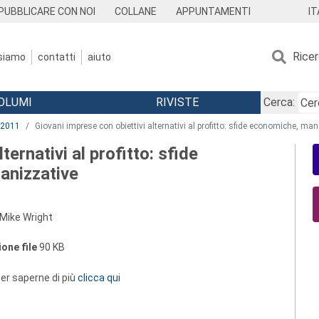
IT
PUBBLICARE CON NOI
COLLANE
APPUNTAMENTI
Rice
 siamo
contatti
aiuto
OLUMI
RIVISTE
Cerca:
2011
Giovani imprese con obiettivi alternativi al profitto: sfide economiche, man
ternativi al profitto: sfide
anizzative
 Mike Wright
one file
90 KB
 per saperne di più
clicca qui