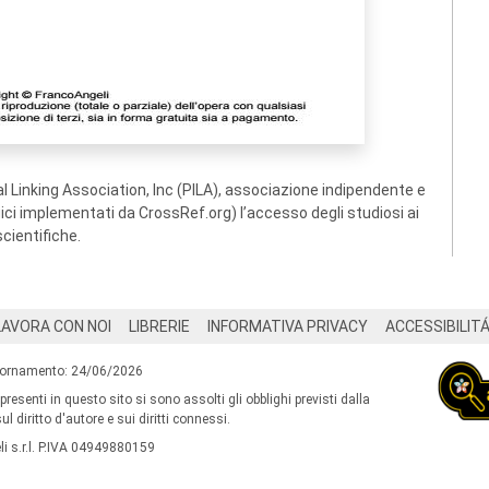
 Linking Association, Inc (PILA), associazione indipendente e
ogici implementati da CrossRef.org) l’accesso degli studiosi ai
scientifiche.
LAVORA CON NOI
LIBRERIE
INFORMATIVA PRIVACY
ACCESSIBILIT
iornamento: 24/06/2026
 presenti in questo sito si sono assolti gli obblighi previsti dalla
l diritto d'autore e sui diritti connessi.
i s.r.l. P.IVA 04949880159