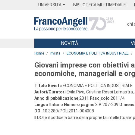
Menu
Main content
Footer
Menu
UNIVERSITÀ
BIBLIOTECA MULTIMEDIALE
chi
NOVITÀ
V
Main content
Home
riviste
ECONOMIA E POLITICA INDUSTRIALE
Giovani imprese con obiettivi al
economiche, manageriali e org
Titolo Rivista
ECONOMIA E POLITICA INDUSTRIALE
Autori/Curatori
Evila Piva, Cristina Rossi Lamastra,
Anno di pubblicazione
2011
Fascicolo
2011/4
Lingua
Italiano
Numero pagine
3
P.
207-209
Dimensi
DOI
10.3280/POLI2011-004008
Il DOI è il codice a barre della proprietà intellettuale: