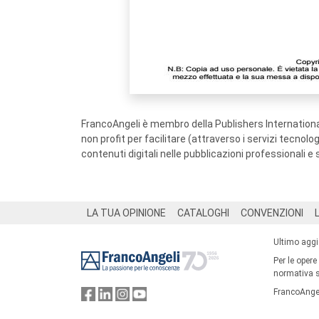
FrancoAngeli è membro della Publishers International
non profit per facilitare (attraverso i servizi tecnol
contenuti digitali nelle pubblicazioni professionali e 
Footer
LA TUA OPINIONE
CATALOGHI
CONVENZIONI
Ultimo agg
Per le opere
normativa su
FrancoAngel