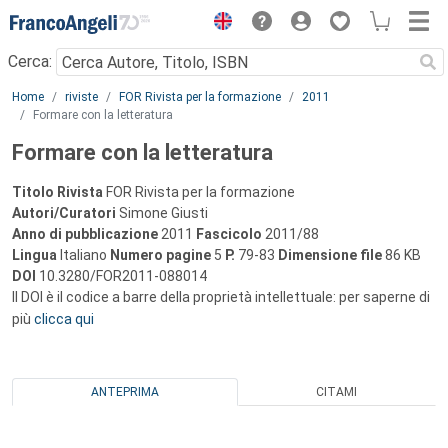
Menu
Cerca:
Main content
Home
riviste
FOR Rivista per la formazione
2011
Formare con la letteratura
Formare con la letteratura
Titolo Rivista
FOR Rivista per la formazione
Autori/Curatori
Simone Giusti
Anno di pubblicazione
2011
Fascicolo
2011/88
Lingua
Italiano
Numero pagine
5
P.
79-83
Dimensione file
86 KB
DOI
10.3280/FOR2011-088014
Il DOI è il codice a barre della proprietà intellettuale: per saperne di
più
clicca qui
ANTEPRIMA
CITAMI