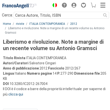
Menu
Cerca:
Main content
Home
riviste
ITALIA CONTEMPORANEA
2012
Liberismo e rivoluzione. Note a margine di un recente volume su Antonio
Gramsci
Liberismo e rivoluzione. Note a margine di
un recente volume su Antonio Gramsci
Titolo Rivista
ITALIA CONTEMPORANEA
Autori/Curatori
Salvatore Cingari
Anno di pubblicazione
2012
Fascicolo
2012/267
Lingua
Italiano
Numero pagine
14
P.
277-290
Dimensione file
205
KB
DOI
10.3280/IC2012-267004
Il DOI è il codice a barre della proprietà intellettuale: per saperne di
più
clicca qui