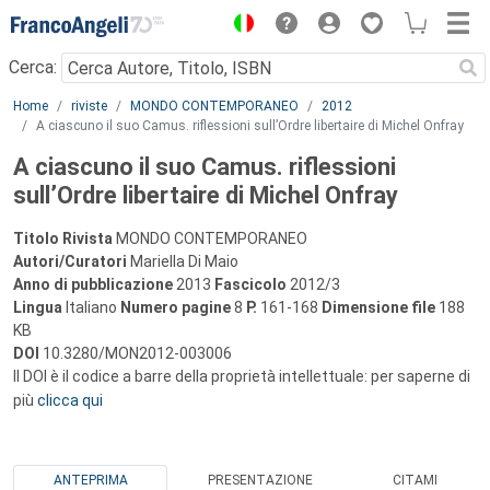
Menu
Cerca:
Main content
Home
riviste
MONDO CONTEMPORANEO
2012
A ciascuno il suo Camus. riflessioni sull’Ordre libertaire di Michel Onfray
A ciascuno il suo Camus. riflessioni
sull’Ordre libertaire di Michel Onfray
Titolo Rivista
MONDO CONTEMPORANEO
Autori/Curatori
Mariella Di Maio
Anno di pubblicazione
2013
Fascicolo
2012/3
Lingua
Italiano
Numero pagine
8
P.
161-168
Dimensione file
188
KB
DOI
10.3280/MON2012-003006
Il DOI è il codice a barre della proprietà intellettuale: per saperne di
più
clicca qui
ANTEPRIMA
PRESENTAZIONE
CITAMI