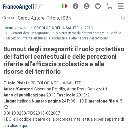
Menu
Cerca:
Main content
Home
riviste
PSICOLOGIA DELLA SALUTE
2013
Burnout degli insegnanti: il ruolo protettivo dei fattori contestuali e delle
percezioni riferite all’efficacia scolastica e alle risorse del territorio
Burnout degli insegnanti: il ruolo protettivo
dei fattori contestuali e delle percezioni
riferite all’efficacia scolastica e alle
risorse del territorio
Titolo Rivista
PSICOLOGIA DELLA SALUTE
Autori/Curatori
Giovanna Petrillo, Anna Rosa Donizzetti
Anno di pubblicazione
2013
Fascicolo
2013/2
Lingua
Italiano
Numero pagine
24
P.
96-119
Dimensione file
415
KB
DOI
10.3280/PDS2013-002007
Il DOI è il codice a barre della proprietà intellettuale: per saperne di
più
clicca qui