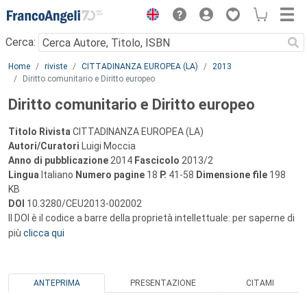
Menu
Cerca:
Main content
Home
riviste
CITTADINANZA EUROPEA (LA)
2013
Diritto comunitario e Diritto europeo
Diritto comunitario e Diritto europeo
Titolo Rivista
CITTADINANZA EUROPEA (LA)
Autori/Curatori
Luigi Moccia
Anno di pubblicazione
2014
Fascicolo
2013/2
Lingua
Italiano
Numero pagine
18
P.
41-58
Dimensione file
198
KB
DOI
10.3280/CEU2013-002002
Il DOI è il codice a barre della proprietà intellettuale: per saperne di
più
clicca qui
ANTEPRIMA
PRESENTAZIONE
CITAMI