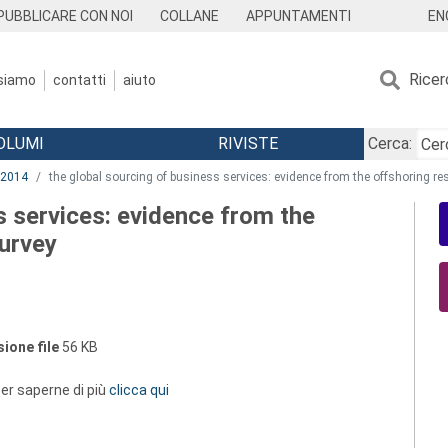
EN
PUBBLICARE CON NOI
COLLANE
APPUNTAMENTI
Ricer
 siamo
contatti
aiuto
OLUMI
RIVISTE
Cerca:
2014
the global sourcing of business services: evidence from the offshoring r
s services: evidence from the
urvey
ione file
56 KB
 per saperne di più
clicca qui