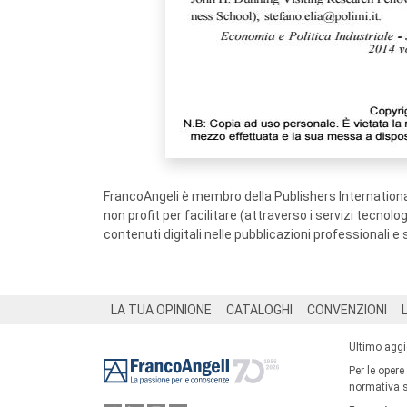
FrancoAngeli è membro della Publishers International
non profit per facilitare (attraverso i servizi tecnol
contenuti digitali nelle pubblicazioni professionali e 
Footer
LA TUA OPINIONE
CATALOGHI
CONVENZIONI
Ultimo agg
Per le opere
normativa su