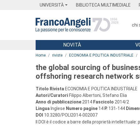
Menu
Main content
Footer
Menu
UNIVERSITÀ
BIBLIOTECA MULTIMEDIALE
chi
NOVITÀ
V
Main content
Home
riviste
ECONOMIA E POLITICA INDUSTRIALE
the global sourcing of busines
offshoring research network s
Titolo Rivista
ECONOMIA E POLITICA INDUSTRIALE
Autori/Curatori
Filippo Albertoni, Stefano Elia
Anno di pubblicazione
2014
Fascicolo
2014/2
Lingua
Inglese
Numero pagine
14
P.
131-144
Dimens
DOI
10.3280/POLI2014-002007
Il DOI è il codice a barre della proprietà intellettuale: