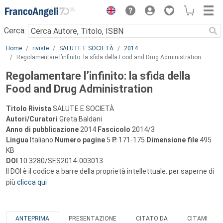
Menu
Cerca:
Main content
Home
riviste
SALUTE E SOCIETÀ
2014
Regolamentare l’infinito: la sfida della Food and Drug Administration
Regolamentare l’infinito: la sfida della
Food and Drug Administration
Titolo Rivista
SALUTE E SOCIETÀ
Autori/Curatori
Greta Baldani
Anno di pubblicazione
2014
Fascicolo
2014/3
Lingua
Italiano
Numero pagine
5
P.
171-175
Dimensione file
495
KB
DOI
10.3280/SES2014-003013
Il DOI è il codice a barre della proprietà intellettuale: per saperne di
più
clicca qui
ANTEPRIMA
PRESENTAZIONE
CITATO DA
CITAMI