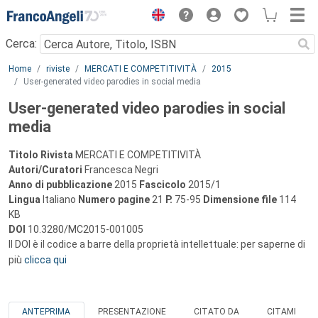
Menu
Cerca:
Main content
Home
riviste
MERCATI E COMPETITIVITÀ
2015
User-generated video parodies in social media
User-generated video parodies in social
media
Titolo Rivista
MERCATI E COMPETITIVITÀ
Autori/Curatori
Francesca Negri
Anno di pubblicazione
2015
Fascicolo
2015/1
Lingua
Italiano
Numero pagine
21
P.
75-95
Dimensione file
114
KB
DOI
10.3280/MC2015-001005
Il DOI è il codice a barre della proprietà intellettuale: per saperne di
più
clicca qui
ANTEPRIMA
PRESENTAZIONE
CITATO DA
CITAMI