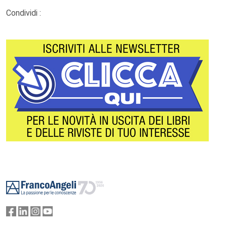
Condividi :
Footer