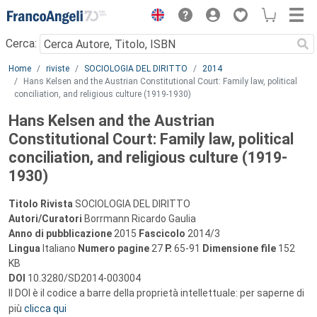
Menu
Cerca:
Main content
Home
riviste
SOCIOLOGIA DEL DIRITTO
2014
Hans Kelsen and the Austrian Constitutional Court: Family law, political
conciliation, and religious culture (1919-1930)
Hans Kelsen and the Austrian
Constitutional Court: Family law, political
conciliation, and religious culture (1919-
1930)
Titolo Rivista
SOCIOLOGIA DEL DIRITTO
Autori/Curatori
Borrmann Ricardo Gaulia
Anno di pubblicazione
2015
Fascicolo
2014/3
Lingua
Italiano
Numero pagine
27
P.
65-91
Dimensione file
152
KB
DOI
10.3280/SD2014-003004
Il DOI è il codice a barre della proprietà intellettuale: per saperne di
più
clicca qui