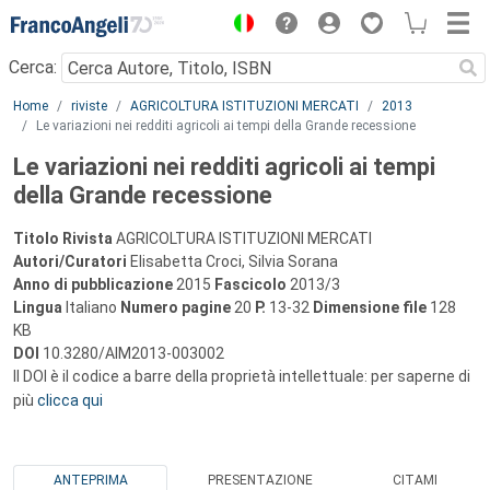
Menu
Cerca:
Main content
Home
riviste
AGRICOLTURA ISTITUZIONI MERCATI
2013
Le variazioni nei redditi agricoli ai tempi della Grande recessione
Le variazioni nei redditi agricoli ai tempi
della Grande recessione
Titolo Rivista
AGRICOLTURA ISTITUZIONI MERCATI
Autori/Curatori
Elisabetta Croci, Silvia Sorana
Anno di pubblicazione
2015
Fascicolo
2013/3
Lingua
Italiano
Numero pagine
20
P.
13-32
Dimensione file
128
KB
DOI
10.3280/AIM2013-003002
Il DOI è il codice a barre della proprietà intellettuale: per saperne di
più
clicca qui
ANTEPRIMA
PRESENTAZIONE
CITAMI